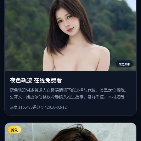
92分钟
夜色轨迹 在线免费看
夜色轨迹讲述普通人在极端情境下的选择与代价，类型定位冒险。
史蒂文·斯皮尔伯格以冷静镜头推进故事，易烊千玺、木村拓哉的
表演为全片情绪锚点，结尾留白耐人寻味。
热度
115,488
评分
9.4
2016-02-12
抢先