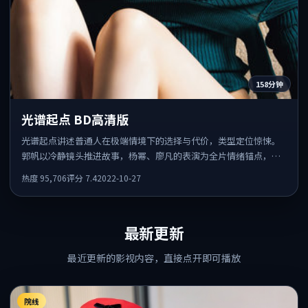
158分钟
光谱起点 BD高清版
光谱起点讲述普通人在极端情境下的选择与代价，类型定位惊悚。
郭帆以冷静镜头推进故事，杨幂、廖凡的表演为全片情绪锚点，结
尾留白耐人寻味。
热度
95,706
评分
7.4
2022-10-27
最新更新
最近更新的影视内容，直接点开即可播放
院线