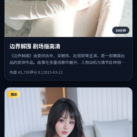
89分钟
边界解围 剧场版高清
《边界解围》由娄烨执导，梁朝伟、赵丽颖等主演，是一部美国出
品的武侠作品。故事在多重线索中展开，人物动机与情节反转相互
咬合，整体节奏紧凑，适合喜欢强叙事的观众。
热度
43,730
评分
8.1
2015-03-13
臻彩