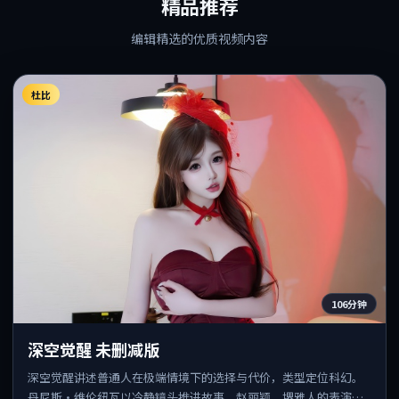
精品推荐
编辑精选的优质视频内容
杜比
106分钟
深空觉醒 未删减版
深空觉醒讲述普通人在极端情境下的选择与代价，类型定位科幻。
丹尼斯·维伦纽瓦以冷静镜头推进故事，赵丽颖、堺雅人的表演为