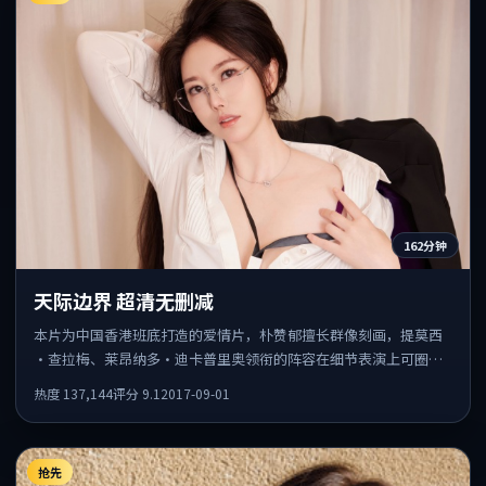
162分钟
天际边界 超清无删减
本片为中国香港班底打造的爱情片，朴赞郁擅长群像刻画，提莫西
·查拉梅、莱昂纳多·迪卡普里奥领衔的阵容在细节表演上可圈可
点。剧情围绕一场意外事件发酵，悬念保留到后半段集中释放。
热度
137,144
评分
9.1
2017-09-01
抢先