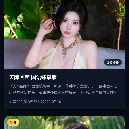
143分钟
天际回廊 国语臻享版
《天际回廊》由郭帆执导，周迅、苍井优等主演，是一部中国大陆
出品的科幻作品。故事在多重线索中展开，人物动机与情节反转相
互咬合，整体节奏紧凑，适合喜欢强叙事的观众。
热度
107,813
评分
6.7
2020-07-16
独播