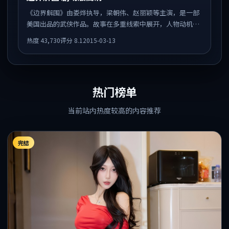
《边界解围》由娄烨执导，梁朝伟、赵丽颖等主演，是一部
美国出品的武侠作品。故事在多重线索中展开，人物动机与
情节反转相互咬合，整体节奏紧凑，适合喜欢强叙事的观
热度
43,730
评分
8.1
2015-03-13
众。
热门榜单
当前站内热度较高的内容推荐
完结