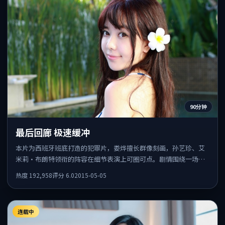
90分钟
最后回廊 极速缓冲
本片为西班牙班底打造的犯罪片，娄烨擅长群像刻画，孙艺珍、艾
米莉·布朗特领衔的阵容在细节表演上可圈可点。剧情围绕一场意
外事件发酵，悬念保留到后半段集中释放。
热度
192,958
评分
6.0
2015-05-05
连载中