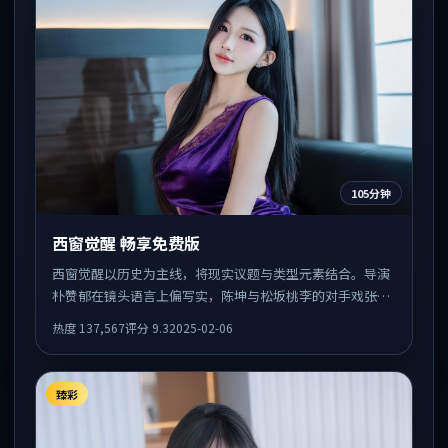
105分钟
西窗觉醒 畅享免费版
西窗觉醒以历史为主线，将现实议题与类型元素结合。导演
朴赞郁在镜头语言上偏写实，陈坤与松坂桃李的对手戏张力
十足，情感层次丰富。
热度
137,567
评分
9.3
2025-02-06
臻彩