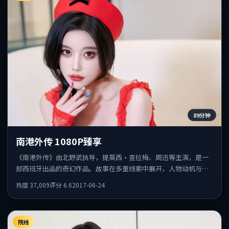
89分钟
南港外传 1080P臻享
《南港外传》由北野武执导，提莫西·查拉梅、周迅等主演，是一
部西班牙出品的奇幻作品。故事在多重线索中展开，人物动机与情
节反转相互咬合，整体节奏紧凑，适合喜欢强叙事的观众。
热度
37,009
评分
6.6
2017-06-24
院线