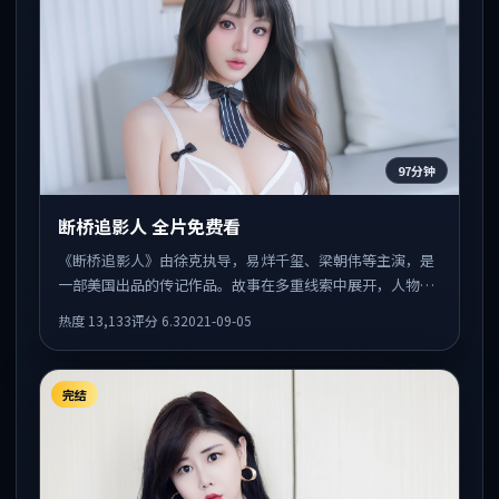
97分钟
断桥追影人 全片免费看
《断桥追影人》由徐克执导，易烊千玺、梁朝伟等主演，是
一部美国出品的传记作品。故事在多重线索中展开，人物动
机与情节反转相互咬合，整体节奏紧凑，适合喜欢强叙事的
热度
13,133
评分
6.3
2021-09-05
观众。
完结