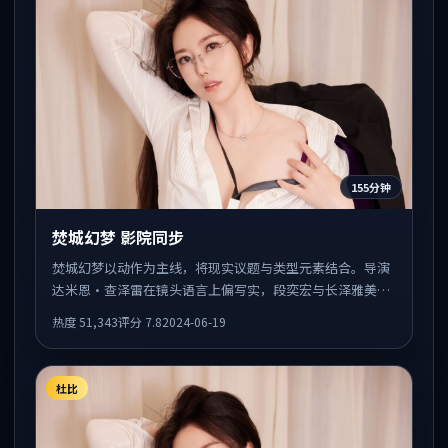
155分钟
焚城幻梦 影院同步
焚城幻梦以动作为主线，将现实议题与类型元素结合。导演
达米恩·查泽雷在镜头语言上偏写实，段奕宏与长泽雅美的
对手戏张力十足，情感层次丰富。
热度
51,343
评分
7.8
2024-06-19
杜比