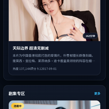
162分钟
天际边界 超清无删减
本片为中国香港班底打造的爱情片，朴赞郁擅长群像刻画，
提莫西·查拉梅、莱昂纳多·迪卡普里奥领衔的阵容在细节
表演上可圈可点。剧情围绕一场意外事件发酵，悬念保留到
热度
137,144
评分
9.1
2017-09-01
后半段集中释放。
剧集专区
更多
连载中