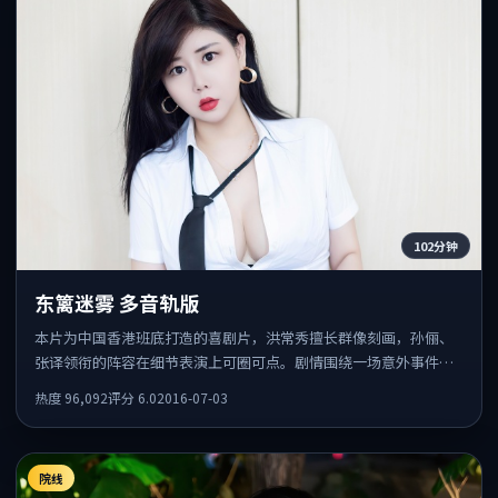
102分钟
东篱迷雾 多音轨版
本片为中国香港班底打造的喜剧片，洪常秀擅长群像刻画，孙俪、
张译领衔的阵容在细节表演上可圈可点。剧情围绕一场意外事件发
酵，悬念保留到后半段集中释放。
热度
96,092
评分
6.0
2016-07-03
院线