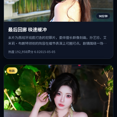
90分钟
最后回廊 极速缓冲
本片为西班牙班底打造的犯罪片，娄烨擅长群像刻画，孙艺珍、艾
米莉·布朗特领衔的阵容在细节表演上可圈可点。剧情围绕一场意
外事件发酵，悬念保留到后半段集中释放。
热度
192,958
评分
6.0
2015-05-05
杜比