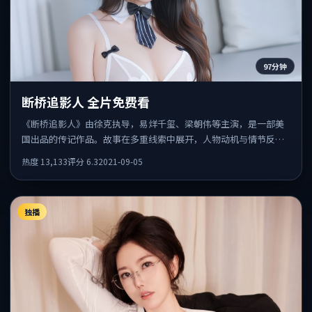
97分钟
断桥追影人 全片免费看
《断桥追影人》由徐克执导，易烊千玺、梁朝伟等主演，是一部美
国出品的传记作品。故事在多重线索中展开，人物动机与情节反转
相互咬合，整体节奏紧凑，适合喜欢强叙事的观众。
热度
13,133
评分
6.3
2021-09-05
独播