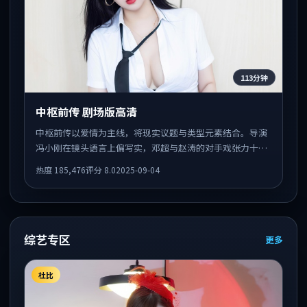
113分钟
中枢前传 剧场版高清
中枢前传以爱情为主线，将现实议题与类型元素结合。导演
冯小刚在镜头语言上偏写实，邓超与赵涛的对手戏张力十
足，情感层次丰富。
热度
185,476
评分
8.0
2025-09-04
综艺专区
更多
杜比