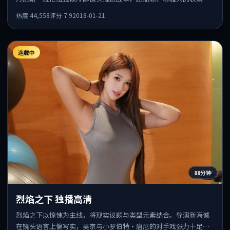
全片情绪锚点，结尾留白耐人寻味。
热度
44,558
评分
7.9
2018-01-21
连载中
88分钟
烈焰之下 独播高清
烈焰之下以惊悚为主线，将现实议题与类型元素结合。导演新海诚
在镜头语言上偏写实，吴京与小罗伯特·唐尼的对手戏张力十足，