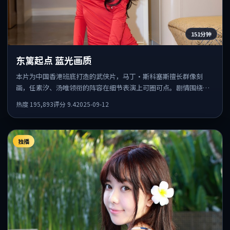
151分钟
东篱起点 蓝光画质
本片为中国香港班底打造的武侠片，马丁·斯科塞斯擅长群像刻
画，任素汐、汤唯领衔的阵容在细节表演上可圈可点。剧情围绕一
场意外事件发酵，悬念保留到后半段集中释放。
热度
195,893
评分
9.4
2025-09-12
独播