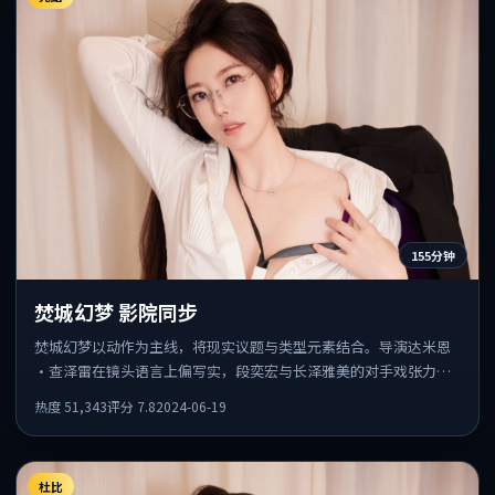
155分钟
焚城幻梦 影院同步
焚城幻梦以动作为主线，将现实议题与类型元素结合。导演达米恩
·查泽雷在镜头语言上偏写实，段奕宏与长泽雅美的对手戏张力十
足，情感层次丰富。
热度
51,343
评分
7.8
2024-06-19
杜比