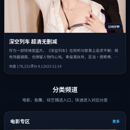
136分钟
深空列车 超清无删减
作为一部惊悚类型片，《深空列车》在视听与叙事上追求平衡：既
有场面调度，也保留人物内心戏。奉俊昊执导，亚当·德赖弗、廖
凡、松坂桃李共同出演，值得一看。
热度
178,221
评分
8.1
2023-12-19
分类频道
电影、剧集、综艺精选入口，快速进入对应分类
电影专区
更多