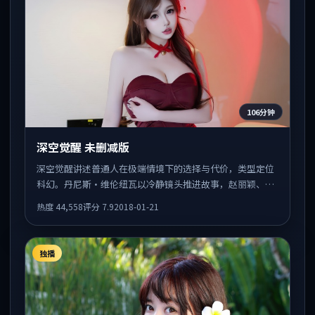
106分钟
深空觉醒 未删减版
深空觉醒讲述普通人在极端情境下的选择与代价，类型定位
科幻。丹尼斯·维伦纽瓦以冷静镜头推进故事，赵丽颖、堺
雅人的表演为全片情绪锚点，结尾留白耐人寻味。
热度
44,558
评分
7.9
2018-01-21
独播