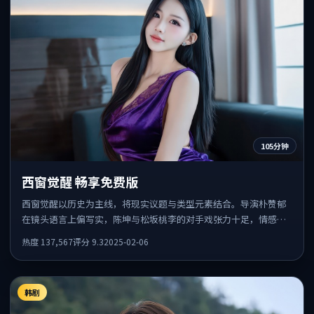
105分钟
西窗觉醒 畅享免费版
西窗觉醒以历史为主线，将现实议题与类型元素结合。导演朴赞郁
在镜头语言上偏写实，陈坤与松坂桃李的对手戏张力十足，情感层
次丰富。
热度
137,567
评分
9.3
2025-02-06
韩剧