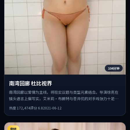
104分钟
南湾回廊 杜比视界
南湾回廊以爱情为主线，将现实议题与类型元素结合。导演徐克在
镜头语言上偏写实，艾米莉·布朗特与苍井优的对手戏张力十足，
情感层次丰富。
热度
172,474
评分
6.8
2021-06-12
完结