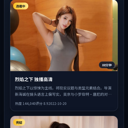
连载中
88分钟
烈焰之下 独播高清
烈焰之下以惊悚为主线，将现实议题与类型元素结合。导演
新海诚在镜头语言上偏写实，吴京与小罗伯特·唐尼的对手
戏张力十足，情感层次丰富。
热度
144,040
评分
8.9
2022-10-20
完结