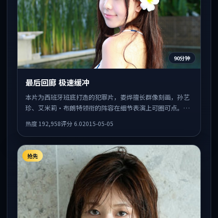
90分钟
最后回廊 极速缓冲
本片为西班牙班底打造的犯罪片，娄烨擅长群像刻画，孙艺
珍、艾米莉·布朗特领衔的阵容在细节表演上可圈可点。剧
情围绕一场意外事件发酵，悬念保留到后半段集中释放。
热度
192,958
评分
6.0
2015-05-05
抢先